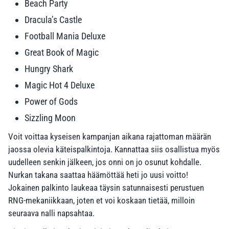
Beach Party
Dracula’s Castle
Football Mania Deluxe
Great Book of Magic
Hungry Shark
Magic Hot 4 Deluxe
Power of Gods
Sizzling Moon
Voit voittaa kyseisen kampanjan aikana rajattoman määrän
jaossa olevia käteispalkintoja. Kannattaa siis osallistua myös
uudelleen senkin jälkeen, jos onni on jo osunut kohdalle.
Nurkan takana saattaa häämöttää heti jo uusi voitto!
Jokainen palkinto laukeaa täysin satunnaisesti perustuen
RNG-mekaniikkaan, joten et voi koskaan tietää, milloin
seuraava nalli napsahtaa.