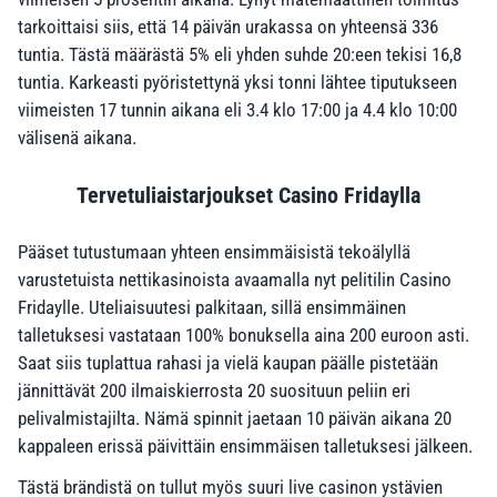
tarkoittaisi siis, että 14 päivän urakassa on yhteensä 336
tuntia. Tästä määrästä 5% eli yhden suhde 20:een tekisi 16,8
tuntia. Karkeasti pyöristettynä yksi tonni lähtee tiputukseen
viimeisten 17 tunnin aikana eli 3.4 klo 17:00 ja 4.4 klo 10:00
välisenä aikana.
Tervetuliaistarjoukset Casino Fridaylla
Pääset tutustumaan yhteen ensimmäisistä tekoälyllä
varustetuista nettikasinoista avaamalla nyt pelitilin Casino
Fridaylle. Uteliaisuutesi palkitaan, sillä ensimmäinen
talletuksesi vastataan 100% bonuksella aina 200 euroon asti.
Saat siis tuplattua rahasi ja vielä kaupan päälle pistetään
jännittävät 200 ilmaiskierrosta 20 suosituun peliin eri
pelivalmistajilta. Nämä spinnit jaetaan 10 päivän aikana 20
kappaleen erissä päivittäin ensimmäisen talletuksesi jälkeen.
Tästä brändistä on tullut myös suuri live casinon ystävien